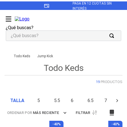
PAGA EN 12 CUOTAS SIN
INTERÉS
¿Qué buscas?
TÉRMINOS MÁS BUSCADOS
1
.
revival
Todo Keds
Jump Kick
Todo Keds
2
.
zapatillas keds mujer
3
.
triple up
19
PRODUCTOS
4
.
zapatilla negra
5
.
champion
TALLA
5
5.5
6
6.5
7
6
.
zapatillas keds mujer cuero
ORDENAR POR
MÁS RECIENTE
FILTRAR
7
.
zapatillas mujer
-
40%
-
40%
8
.
kickback