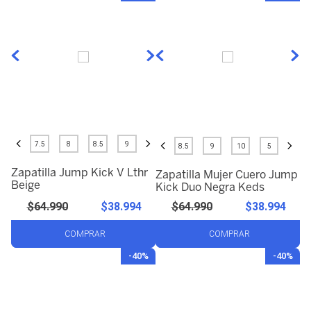
9
.
jump kick
10
.
triple kick
7.5
8
8.5
9
8.5
9
10
5
Zapatilla Jump Kick V Lthr
Zapatilla Mujer Cuero Jump
Beige
Kick Duo Negra Keds
$
64
.
990
$
38
.
994
$
64
.
990
$
38
.
994
COMPRAR
COMPRAR
-
40%
-
40%