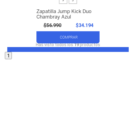
9
5
Zapatilla Jump Kick Duo
Chambray Azul
$
56
.
990
$
34
.
194
COMPRAR
Has visto todos los
19
productos
1