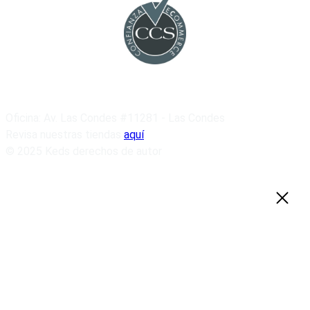
Oficina: Av. Las Condes #11281 - Las Condes
Revisa nuestras tiendas
aquí
.
© 2025 Keds derechos de autor