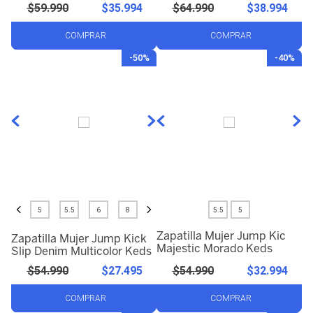
$
59
.
990
$
35
.
994
$
64
.
990
$
38
.
994
COMPRAR
COMPRAR
-
50%
-
40%
5
5.5
6
8
5.5
5
Zapatilla Mujer Jump Kic
Zapatilla Mujer Jump Kick
Majestic Morado Keds
Slip Denim Multicolor Keds
$
54
.
990
$
27
.
495
$
54
.
990
$
32
.
994
COMPRAR
COMPRAR