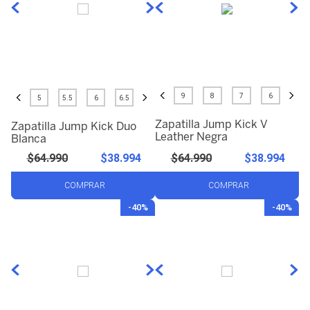
9
8
7
6
5
5.5
6
6.5
Zapatilla Jump Kick V
Zapatilla Jump Kick Duo
Leather Negra
Blanca
$
64
.
990
$
38
.
994
$
64
.
990
$
38
.
994
COMPRAR
COMPRAR
-
40%
-
40%