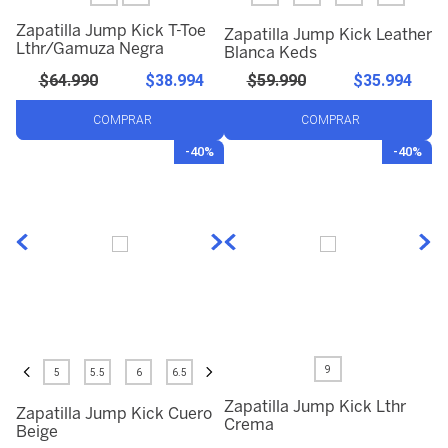
Zapatilla Jump Kick T-Toe
Zapatilla Jump Kick Leather
Lthr/Gamuza Negra
Blanca Keds
$
64
.
990
$
38
.
994
$
59
.
990
$
35
.
994
COMPRAR
COMPRAR
-
40%
-
40%
9
5
5.5
6
6.5
Zapatilla Jump Kick Lthr
Zapatilla Jump Kick Cuero
Crema
Beige