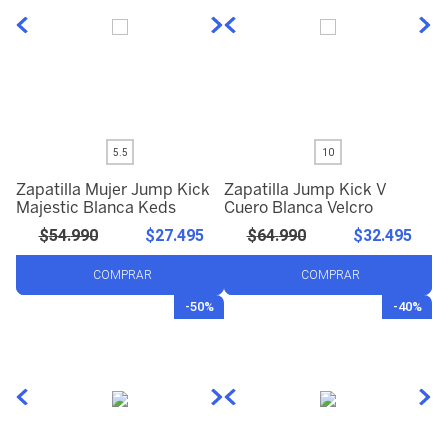
5.5
10
Zapatilla Mujer Jump Kick
Zapatilla Jump Kick V
Majestic Blanca Keds
Cuero Blanca Velcro
$
54
.
990
$
27
.
495
$
64
.
990
$
32
.
495
COMPRAR
COMPRAR
-
50%
-
40%