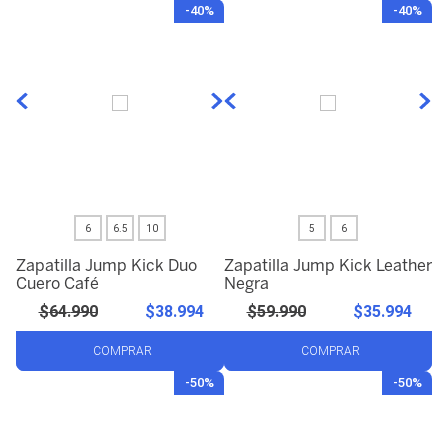
-
40%
-
40%
6
6.5
10
5
6
Zapatilla Jump Kick Duo
Zapatilla Jump Kick Leather
Cuero Café
Negra
$
64
.
990
$
38
.
994
$
59
.
990
$
35
.
994
COMPRAR
COMPRAR
-
50%
-
50%