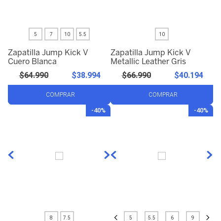
5
7
10
5.5
10
Zapatilla Jump Kick V
Zapatilla Jump Kick V
Cuero Blanca
Metallic Leather Gris
$
64
.
990
$
38
.
994
$
66
.
990
$
40
.
194
COMPRAR
COMPRAR
-
40%
-
40%
8
7.5
5
5.5
6
9