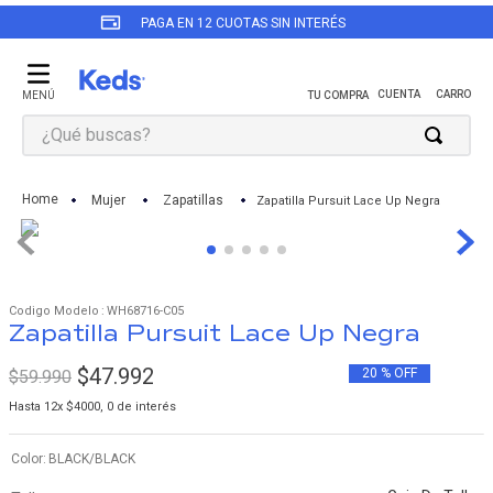
PAGA EN 12 CUOTAS SIN INTERÉS
¿Qué buscas?
TÉRMINOS MÁS BUSCADOS
Mujer
Zapatillas
Zapatilla Pursuit Lace Up Negra
1
.
revival
2
.
zapatillas keds mujer
3
.
triple up
:
WH68716-C05
Zapatilla Pursuit Lace Up Negra
4
.
champion
5
.
zapatillas keds mujer cuero
$
47
.
992
20 %
OFF
$
59
.
990
6
.
zapatilla negra
Hasta
12
x
$
4000
,
0
de interés
7
.
zapatillas mujer
Color
BLACK/BLACK
8
.
kickback