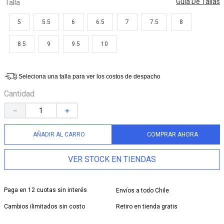
Guia De Tallas
Talla
9
.
jump kick
5
5.5
6
6.5
7
7.5
8
10
.
triple kick
8.5
9
9.5
10
Seleciona una talla para ver los costos de despacho
Cantidad
－
＋
AÑADIR AL CARRO
COMPRAR AHORA
VER STOCK EN TIENDAS
Paga en 12 cuotas sin interés
Envíos a todo Chile
Cambios ilimitados sin costo
Retiro en tienda gratis