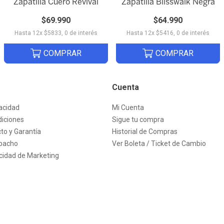
Zapatilla Cuero Revival
Zapatilla Blisswalk Negra
Quick View
Quick View
$
69
.
990
$
64
.
990
Hasta
12
x
$
5833
,
0
de interés
Hasta
12
x
$
5416
,
0
de interés
COMPRAR
COMPRAR
Cuenta
vacidad
Mi Cuenta
iciones
Sigue tu compra
to y Garantía
Historial de Compras
spacho
Ver Boleta / Ticket de Cambio
acidad de Marketing