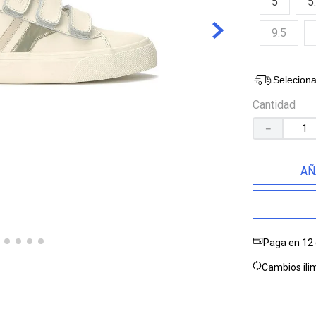
5
5
10
.
kickback
9.5
Seleciona
Cantidad
－
AÑ
Paga en 12 
Cambios ilim