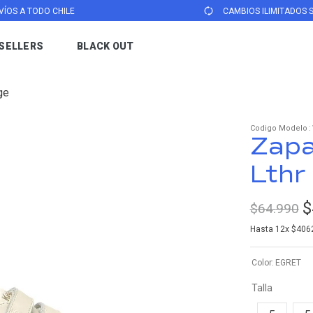
VÍOS A TODO CHILE
CAMBIOS ILIMITADOS 
SELLERS
BLACK OUT
TÉRMINOS MÁS BUSCADOS
ge
1
.
zapatillas keds mujer
2
.
revival
:
Zapa
3
.
triple up
Lthr
4
.
champion
5
.
zapatillas keds mujer cuero
$
$
64
.
990
6
.
zapatilla negra
Hasta
12
x
$
406
7
.
zapatillas mujer
Color
EGRET
8
.
triple kick
Talla
9
.
jump kick