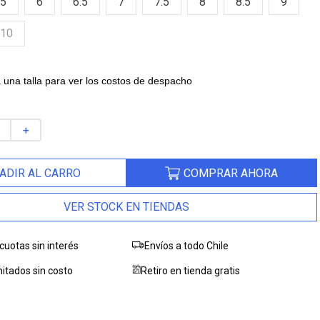
.5
6
6.5
7
7.5
8
8.5
9
10
 una talla para ver los costos de despacho
＋
ADIR AL CARRO
COMPRAR AHORA
VER STOCK EN TIENDAS
cuotas sin interés
Envíos a todo Chile
itados sin costo
Retiro en tienda gratis