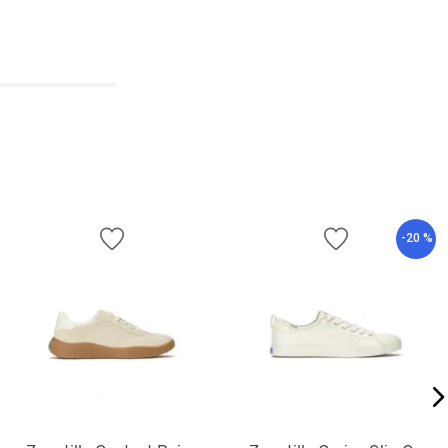
-
20 %