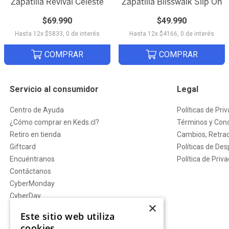
Zapatilla Revival Celeste
Zapatilla Blisswalk Slip On
Quick View
Quick View
$
69
.
990
$
49
.
990
ENVIAR COMENTARIO
Hasta
12
x
$
5833
,
0
de interés
Hasta
12
x
$
4166
,
0
de interés
COMPRAR
COMPRAR
Servicio al consumidor
Legal
Centro de Ayuda
Políticas de Pri
¿Cómo comprar en Keds.cl?
Términos y Cond
Retiro en tienda
Cambios, Retrac
Giftcard
Políticas de De
Encuéntranos
Política de Priv
Contáctanos
CyberMonday
CyberDay
×
Este sitio web utiliza
cookies