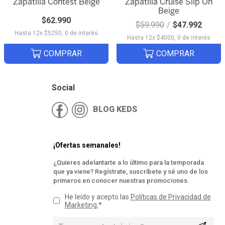
Zapatilla Contest Beige
Zapatilla Cruise Slip On
Beige
Quick View
Quick View
$
62
.
990
$
59
.
990
$
47
.
992
Hasta
12
x
$
5250
,
0
de interés
Hasta
12
x
$
4000
,
0
de interés
COMPRAR
COMPRAR
Social
BLOG KEDS
¡Ofertas semanales!
¿
Quieres adelantarte a lo último para la temporada
que ya viene? Regístrate, suscríbete y sé uno de los
primeros en conocer nuestras promociones.
He leído y acepto las
Políticas de Privacidad de
Marketing.
*