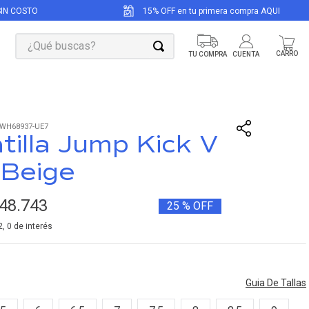
SIN COSTO
15% OFF en tu primera compra AQUI
¿Qué buscas?
WH68937-UE7
tilla Jump Kick V
 Beige
48
.
743
25 %
OFF
2
,
0
de interés
Guia De Tallas