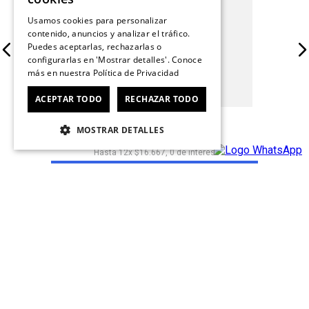
Usamos cookies para personalizar
contenido, anuncios y analizar el tráfico.
Puedes aceptarlas, rechazarlas o
configurarlas en 'Mostrar detalles'. Conoce
más en nuestra
Política de Privacidad
ACEPTAR TODO
RECHAZAR TODO
Gift Card $200.000
MOSTRAR DETALLES
$
200
.
000
Hasta
12
x
$
16
.
667
,
0
de interés
COMPRAR
BLOG KEDS
@Contáctanos
Servicio al Consumidor
+