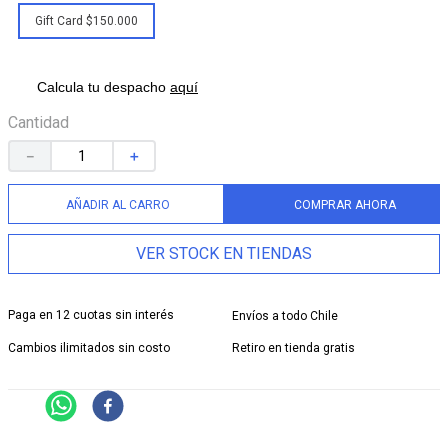
Gift Card $150.000
9
.
jump kick
10
.
kickback
Calcula tu despacho
aquí
Cantidad
－
＋
AÑADIR AL CARRO
COMPRAR AHORA
VER STOCK EN TIENDAS
Paga en 12 cuotas sin interés
Envíos a todo Chile
Cambios ilimitados sin costo
Retiro en tienda gratis