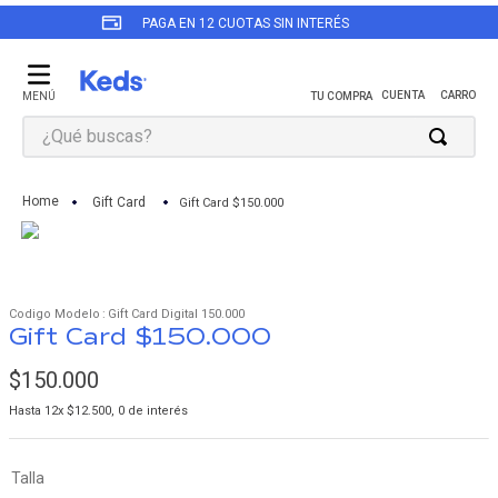
PAGA EN 12 CUOTAS SIN INTERÉS
¿Qué buscas?
TÉRMINOS MÁS BUSCADOS
Gift Card
Gift Card $150.000
1
.
zapatillas keds mujer
2
.
revival
3
.
triple up
:
Gift Card Digital 150.000
Gift Card $150.000
4
.
champion
5
.
zapatillas keds mujer cuero
$
150
.
000
6
.
zapatilla negra
Hasta
12
x
$
12
.
500
,
0
de interés
7
.
zapatillas mujer
Talla
8
.
triple kick