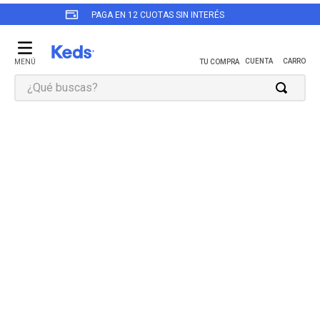
PAGA EN 12 CUOTAS SIN INTERÉS
¿Qué buscas?
TÉRMINOS MÁS BUSCADOS
1
.
zapatillas keds mujer
2
.
revival
3
.
triple up
4
.
champion
5
.
zapatillas keds mujer cuero
6
.
zapatilla negra
7
.
jump kick
8
.
triple kick