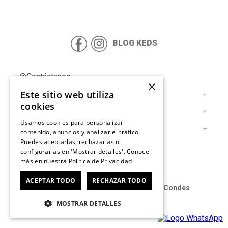
9
.
zapatillas mujer
10
.
kickback
BLOG KEDS
@Contáctanos
×
Este sitio web utiliza
Servicio al Consumidor
+
cookies
Legal
+
Usamos cookies para personalizar
Cuenta
+
contenido, anuncios y analizar el tráfico.
Puedes aceptarlas, rechazarlas o
configurarlas en 'Mostrar detalles'. Conoce
más en nuestra
Política de Privacidad
ACEPTAR TODO
RECHAZAR TODO
Oficina: Av. Las Condes #11281 - Las Condes
Revisa nuestras tiendas
aquí
.
MOSTRAR DETALLES
© 2025 Keds derechos de autor