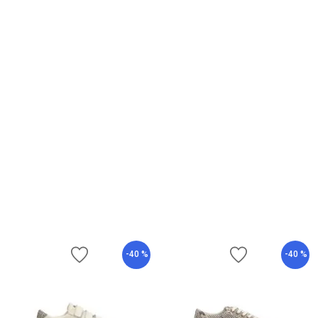
-
40 %
-
40 %