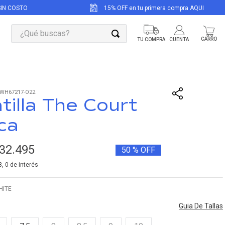
SIN COSTO
15% OFF en tu primera compra AQUI
¿Qué buscas?
WH67217-O22
tilla The Court
ca
32
.
495
50 %
OFF
8
,
0
de interés
HITE
Guia De Tallas