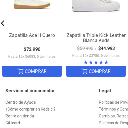
Escribe un comentario
Zapatilla Ace II Cuero
Zapatilla Triple Kick Leather
Blanca Keds
Quick View
Quick View
$
59
.
990
$
44
.
993
$
72
.
990
ENVIAR COMENTARIO
Hasta
12
x
$
3750
,
0
de interés
Hasta
12
x
$
6083
,
0
de interés
★
★
★
★
★
COMPRAR
COMPRAR
Servicio al consumidor
Legal
Centro de Ayuda
Políticas de Pri
¿Cómo comprar en Keds.cl?
Términos y Cond
Retiro en tienda
Cambios, Retrac
Giftcard
Políticas de De