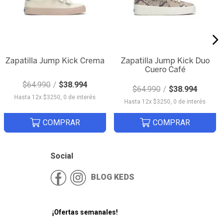
Zapatilla Jump Kick Crema
Zapatilla Jump Kick Duo
Cuero Café
Quick View
Quick View
$
64
.
990
$
38
.
994
$
64
.
990
$
38
.
994
Hasta
12
x
$
3250
,
0
de interés
Hasta
12
x
$
3250
,
0
de interés
COMPRAR
COMPRAR
Social
BLOG KEDS
¡Ofertas semanales!