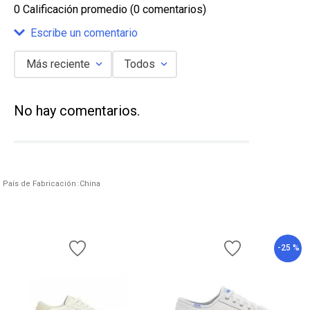
0 Calificación promedio
(0 comentarios)
Escribe un comentario
Más reciente
Todos
Agregar comentario
No hay comentarios.
Título
Califica el producto de 1 a 5 estrellas
País de Fabricación
China
★
★
★
★
★
Tu nombre
-
25 %
Dirección de email