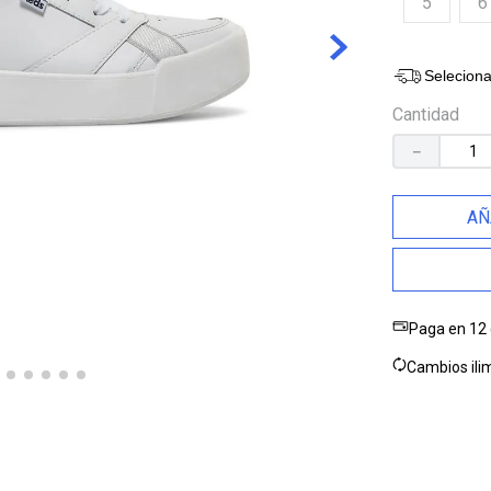
5
6
10
.
jump kick
Seleciona
Cantidad
－
AÑ
Paga en 12 
Cambios ilim