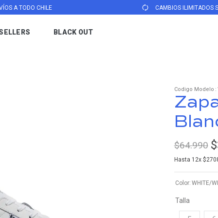
VÍOS A TODO CHILE
CAMBIOS ILIMITADOS 
SELLERS
BLACK OUT
TÉRMINOS MÁS BUSCADOS
1
.
revival
2
.
zapatillas keds mujer
:
Zapa
3
.
triple up
Blan
4
.
champion
5
.
zapatilla negra
$
$
64
.
990
6
.
zapatillas keds mujer cuero
Hasta
12
x
$
270
7
.
zapatillas mujer
Color
WHITE/W
8
.
kickback
Talla
9
.
triple kick