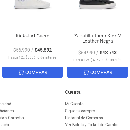
Kickstart Cuero
Zapatilla Jump Kick V
Leather Negra
Quick View
Quick View
$
56
.
990
$
45
.
592
$
64
.
990
$
48
.
743
Hasta
12
x
$
3800
,
0
de interés
Hasta
12
x
$
4062
,
0
de interés
COMPRAR
COMPRAR
Cuenta
vacidad
Mi Cuenta
iciones
Sigue tu compra
to y Garantía
Historial de Compras
spacho
Ver Boleta / Ticket de Cambio