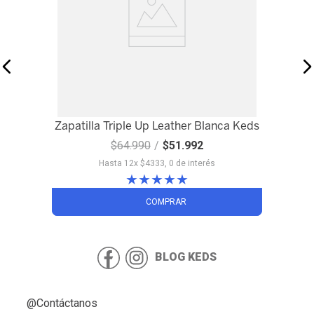
Zapatilla Triple Up Leather Blanca Keds
$
64
.
990
$
51
.
992
Hasta
12
x
$
4333
,
0
de interés
★
★
★
★
★
COMPRAR
BLOG KEDS
@Contáctanos