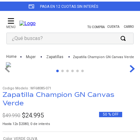
PAGA EN 12 CUOTAS SIN INTERÉS
¿Qué buscas?
TÉRMINOS MÁS BUSCADOS
Mujer
Zapatillas
Zapatilla Champion GN Canvas Verde
1
.
revival
2
.
zapatillas keds mujer
3
.
triple up
:
WF68085-071
Zapatilla Champion GN Canvas
4
.
champion
Verde
5
.
zapatilla negra
$
24
.
995
6
.
zapatillas keds mujer cuero
50 %
OFF
$
49
.
990
Hasta
12
x
$
2083
,
0
de interés
7
.
zapatillas mujer
8
.
kickback
Color
VERDE OLIVA