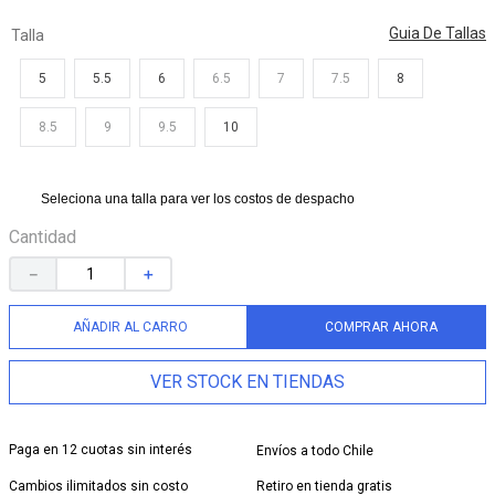
9
.
triple kick
Guia De Tallas
Talla
10
.
jump kick
5
5.5
6
6.5
7
7.5
8
8.5
9
9.5
10
Seleciona una talla para ver los costos de despacho
Cantidad
－
＋
AÑADIR AL CARRO
COMPRAR AHORA
VER STOCK EN TIENDAS
Paga en 12 cuotas sin interés
Envíos a todo Chile
Cambios ilimitados sin costo
Retiro en tienda gratis