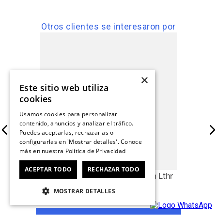
Otros clientes se interesaron por
×
Este sitio web utiliza
cookies
Usamos cookies para personalizar
contenido, anuncios y analizar el tráfico.
Puedes aceptarlas, rechazarlas o
configurarlas en 'Mostrar detalles'. Conoce
más en nuestra
Política de Privacidad
ACEPTAR TODO
RECHAZAR TODO
Zapatilla Cuero Kickback Prem Lthr
$
59
.
990
MOSTRAR DETALLES
Hasta
12
x
$
5000
,
0
de interés