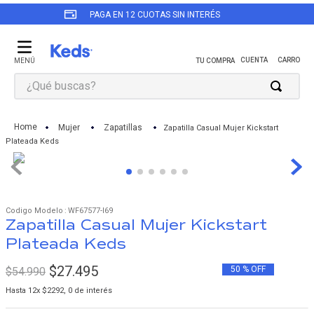
PAGA EN 12 CUOTAS SIN INTERÉS
¿Qué buscas?
TÉRMINOS MÁS BUSCADOS
Mujer
Zapatillas
Zapatilla Casual Mujer Kickstart
1
.
zapatillas keds mujer
Plateada Keds
2
.
revival
3
.
triple up
4
.
champion
:
WF67577-I69
Zapatilla Casual Mujer Kickstart
5
.
jump kick
Plateada Keds
6
.
zapatillas keds mujer cuero
$
27
.
495
50 %
OFF
$
54
.
990
7
.
zapatilla negra
Hasta
12
x
$
2292
,
0
de interés
8
.
triple kick