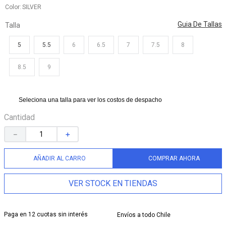
Color
SILVER
9
.
zapatillas mujer
Guia De Tallas
Talla
10
.
kickback
5
5.5
6
6.5
7
7.5
8
8.5
9
Seleciona una talla para ver los costos de despacho
Cantidad
－
＋
AÑADIR AL CARRO
COMPRAR AHORA
VER STOCK EN TIENDAS
Paga en 12 cuotas sin interés
Envíos a todo Chile